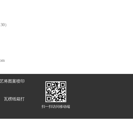
:30）
om
工艺将图案喷印
瓦楞纸箱打
扫一扫访问移动端