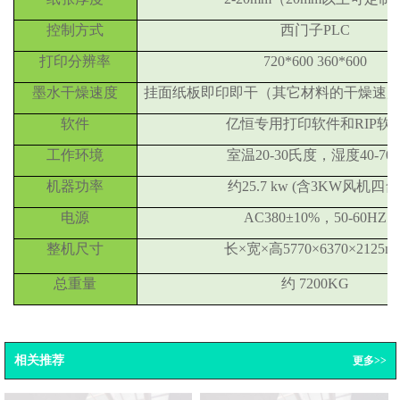
控制方式
西门子PLC
打印分辨率
720*600 360*600
墨水干燥速度
挂面纸板即印即干（其它材料的干燥速
软件
亿恒专用打印软件和RIP软
工作环境
室温20-30氏度，湿度40-70
机器功率
约25.7 kw (含3KW风机四台
电源
AC380±10%，50-60HZ
整机尺寸
长×宽×高5770×6370×2125m
总重量
约 7200KG
相关推荐
更多>>