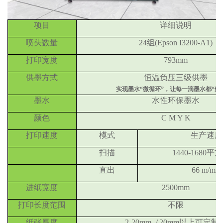
项目
详细说明
喷头数量
24组(Epson I3200-A1)
打印宽度
793mm
供墨方式
恒温负压三级供墨
实现墨水“微循环”，让每一滴墨水都“鲜
墨水
水性环保墨水
颜色
C M Y K
打印速度
模式
生产速度
扫描
1440-1680平
直出
66 m/min
进纸宽度
2500mm
打印长度范围
不限
纸张厚度
2-20mm（20mm以上可定制