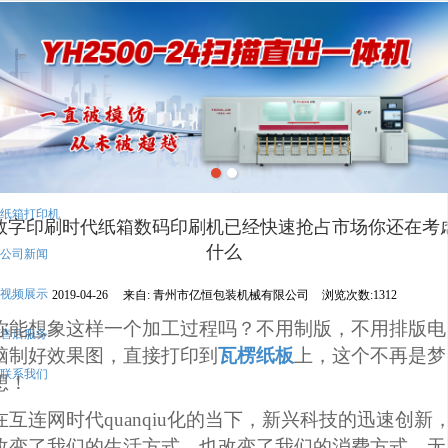
很遗憾，因您的浏览器版本过低导致无法获得最佳浏览体验，推荐下载安装谷歌浏览器！
首页
公司介绍
纸箱数码打印机
纸箱打印机
数字印刷时代纸箱数码印刷机已经快速抢占市场你还在考
什么
公司新闻
视频展示
2019-04-26
来自:
青州市亿恒包装机械有限公司
浏览次数:1312
你能想象这样一个加工过程吗？
不用制版，不用排版电
售后服务
脑制好效果图
，
直接打印到
瓦楞纸板
上，
这个不再是梦
联系我们
想！
在互连网时代quanqiu化的当下，新兴科技的迅速创新
改变了我们的生活方式，也改变了我们的消费方式，无