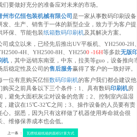
我们要做好充分的准备应对未来的市场。
青州市亿恒包装机械有限公司
是一家从事数码印刷设备
研发、生产、销售于一体的新型企业，致力于为客户提
供环保、节能包装
纸箱数码印刷机
及其解决方案。
公司成立以来，已经先后推出
UV平板机、YH2500-2H
YH2500-4H、YH2500-8H、YH250
0 -16H
等多款
无版
刷机
，其中远销东南亚，中东，拉美等guo，设备推向
场后稳定性及公司的
售后服务
赢得了客户的一致好评。
每一位有意购买
亿恒
数码印刷机
的客户我们都会建议他
们购买之前具备以下三个条件：
1、具有数码
印刷机
房
间，避免大面积灰尘对设备的危害；
2、控制室内温湿
度，建议在15℃-32℃之间；3、操作设备的人员要有责
任心。据悉，因为只有这样做了机器使用寿命就会很
长、维修保养成本也会低。
上一条 ：
瓦楞纸箱纸箱的面积计算方式