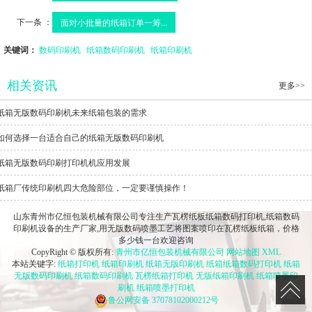
下一条 ：
面对小批量的纸箱订单一筹...
关键词：
数码印刷机
纸箱数码印刷机
纸箱印刷机
相关资讯
更多>>
纸箱无版数码印刷机未来纸箱包装的需求
如何选择一台适合自己的纸箱无版数码印刷机
纸箱无版数码印刷打印机机应用发展
纸箱厂传统印刷机四大危险部位，一定要谨慎操作！
山东青州市亿恒包装机械有限公司专注生产瓦楞纸板纸箱数码打印机,纸箱数码
印刷机设备的生产厂家,用无版数码喷墨工艺将图案喷印在瓦楞纸板纸箱，价格
多少钱一台欢迎咨询
CopyRight © 版权所有:
青州市亿恒包装机械有限公司
网站地图
XML
本站关键字:
纸箱打印机
纸箱印刷机
纸箱无版印刷机
纸箱纸箱数码打印机
纸箱
无版数码印刷机
纸箱数码印刷机
瓦楞纸箱打印机
无版纸箱印刷机
纸箱喷墨印
刷机
纸箱喷墨打印机
鲁公网安备
37078102000212号